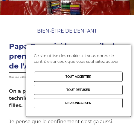
BIEN-ÊTRE DE L'ENFANT
Papa F. a suivi les conseils de
prendre du temps pour faire
Ce site utilise des cookies et vous donne le
contrôle sur ceux que vous souhaitez activer
de l'ART
TOUT ACCEPTER
Mis à jour le 23 mars 2020
TOUT REFUSER
On a poussé les murs et on a essayé la
technique du travail graphique avec nos trois
PERSONNALISER
filles.
Je pense que le confinement c'est ça aussi.