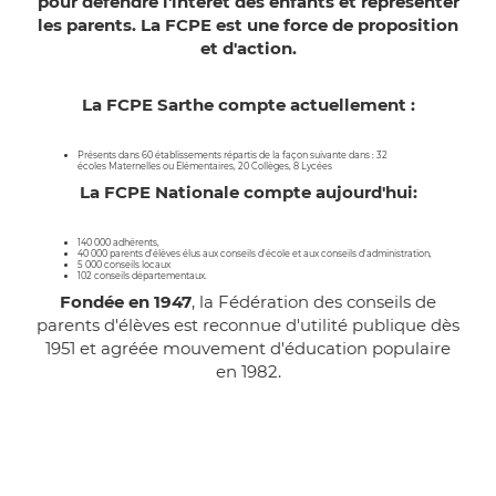
pour défendre l'intérêt des enfants et représenter
les parents. La FCPE est une force de proposition
et d'action.
La FCPE Sarthe compte actuellement :
Présents dans 60 établissements répartis de la façon suivante dans : 32
écoles Maternelles ou Elémentaires, 20 Collèges, 8 Lycées
La FCPE Nationale compte aujourd'hui:
140 000 adhérents,
40 000 parents d'élèves élus aux conseils d'école et aux conseils d'administration,
5 000 conseils locaux
102 conseils départementaux.
Fondée en 1947
, la Fédération des conseils de
parents d'élèves est reconnue d'utilité publique dès
1951 et agréée mouvement d'éducation populaire
en 1982.