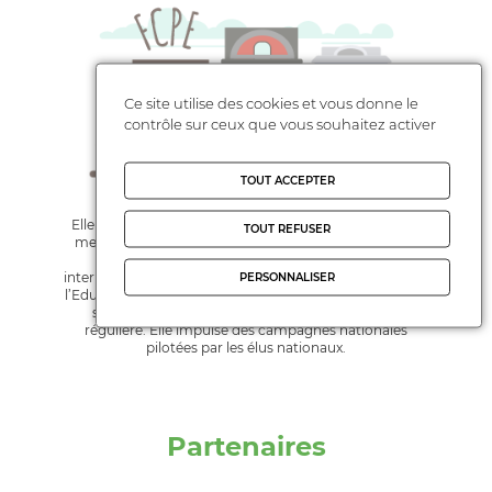
Ce site utilise des cookies et vous donne le
contrôle sur ceux que vous souhaitez activer
TOUT ACCEPTER
Elle fédère tous les CDPE de métropole et des Outre-
TOUT REFUSER
mer, celui du Maroc ainsi que les conseils locaux des
établissements français à l’étranger. Elle est
interlocuteur averti et compétent dans les instances de
PERSONNALISER
l’Education nationale où siègent les parents. Elle offre à
ses adhérents une information documentée et
régulière. Elle impulse des campagnes nationales
pilotées par les élus nationaux.
Partenaires