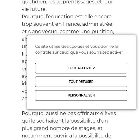
quotidien, les apprentissages, et leur
vie future.
Pourquoi l’éducation est-elle encore
trop souvent en France, administrée,
et donc vécue, comme une punition,
alors qu’elle a pour vocation d’être
une chance et profitable aux élèves ?
Ce site utilise des cookies et vous donne le
contrôle sur ceux que vous souhaitez activer
Il serait utile de développer une
approche positive des
enseignements en faisant plus de lien
TOUT ACCEPTER
avec la vie réelle afin que les élèves
TOUT REFUSER
identifient les compétences qu’ils
vont acquérir et tout l'intérêt de
PERSONNALISER
celles-ci pour eux.
Pourquoi aussi ne pas offrir aux élèves
qui le souhaitent la possibilité d'un
plus grand nombre de stages, et
notamment ouvrir à la possibilité de