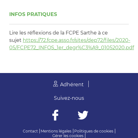
INFOS PRATIQUES
Lire les réflexions de la FCPE Sarthe à ce
sujet
https://72.fcpe.asso.fr/sites/dep72/files/2020-
05/FCPE72_INFOS_1er_degr%C3%A9_01052020.pdf
Adhérent
Suivez-nous
Contact
Mentions légales
Politiques de cookies
Gérer les cookies