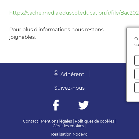
https://cache.media.eduscol.education.fr/file/Bac20
Pour plus d'informations nous restons
joignables.
Ce
co
Adhérent
Suivez-nous
Contact
Mentions légales
Politiques de cookies
Gérer les cookies
Realisation
Nodevo