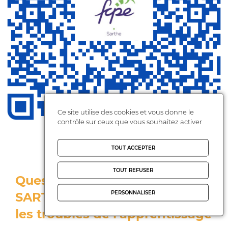
Ce site utilise des cookies et vous donne le
contrôle sur ceux que vous souhaitez activer
TOUT ACCEPTER
FONCTIONNEMENT DE L'ÉCOLE
TOUT REFUSER
Questionnaire aux parents de
PERSONNALISER
SARTHE sur l’école inclusive et
les troubles de l’apprentissage